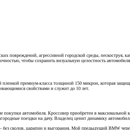
их повреждений, агрессивной городской среды, пескоструя, ка
очностью, чтобы сохранить визуальную целостность автомобиля
пленкой премиум-класса толщиной 150 микрон, которая защища
ливающимися свойствами и служит до 10 лет.
е покупки автомобиля. Кроссовер приобретен в максимальной к
загородные поездки на дачу. Владелец ценит динамику автомобил
 – без сколов, царапин и выгорания. Мой предыдущий BMW через 